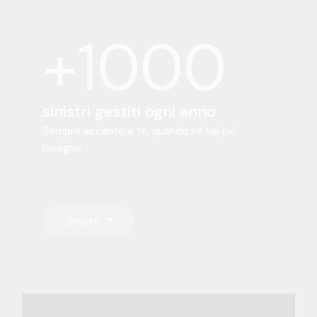
+1000
sinistri gestiti ogni anno
Sempre accanto a te, quando ne hai più
bisogno
Sinistri