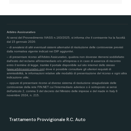
Arbitro Assicurativo
Ai sensi del Provvedimento IVASS n.163/2025, si informa che il contraente ha la facoltà
dal 15 gennaio 2026:
– di avvalersi di altri eventuali sistemi alternativi di risoluzione delle controversie previsti
dalla normativa vigente indicati nei DIP aggiuntivi.
– di presentare ricorso all’Arbitro Assicurativo, qualora non dovesse ritenersi soddisfatto
dall’esito del reclamo all’intermediario e/o all’impresa o in caso di assenza di riscontro
entro il termine di legge, tramite il portale disponibile sul sito internet dello stesso
(
www.arbitroassicurativo.org
) dove è possibile consultare gli ulteriori requisiti di
ammissibilità, le informazioni relative alle modalità di presentazione del ricorso e ogni altra
indicazione utile;
– oppure di presentare ricorso al diverso sistema di risoluzione stragiudiziale delle
controversie della rete FIN.NET cui l’intermediario aderisce o è sottoposto ai sensi
dell’articolo 2, comma 3 del decreto del Ministro delle imprese e del made in Italy 6
novembre 2024, n. 215.
Trattamento Provvigionale R.C. Auto